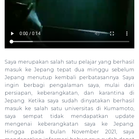
Saya merupakan salah satu pelajar yang berhasil
masuk ke Jepang tepat dua minggu sebelum
Jepang menutup kembali perbatasannya. Saya
ingin berbagi pengalaman saya, mulai dari
persiapan, keberangkatan, dan karantina di
Jepang. Ketika saya sudah dinyatakan berhasil
masuk ke salah satu universitas di Kumamoto,
saya sempat tidak mendapatkan update
mengenai keberangkatan saya ke Jepang.
Hingga pada bulan November 2021, saya