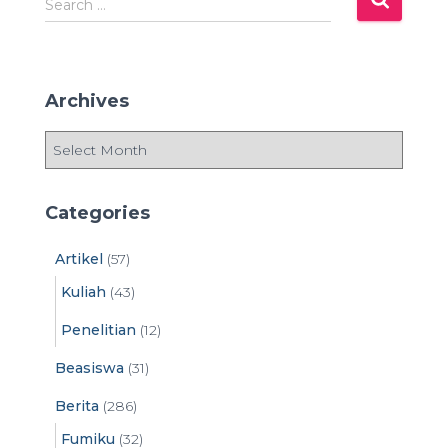
Search …
e
a
r
c
Archives
h
f
A
o
r
r
c
:
h
Categories
i
v
Artikel
(57)
e
Kuliah
(43)
s
Penelitian
(12)
Beasiswa
(31)
Berita
(286)
Fumiku
(32)