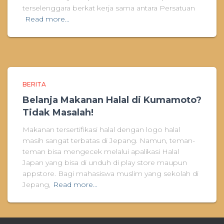
terselenggara berkat kerja sama antara Persatuan
Read more…
BERITA
Belanja Makanan Halal di Kumamoto?
Tidak Masalah!
Makanan tersertifikasi halal dengan logo halal
masih sangat terbatas di Jepang. Namun, teman-
teman bisa mengecek melalui apalikasi Halal
Japan yang bisa di unduh di play store maupun
appstore. Bagi mahasiswa muslim yang sekolah di
Jepang,
Read more…