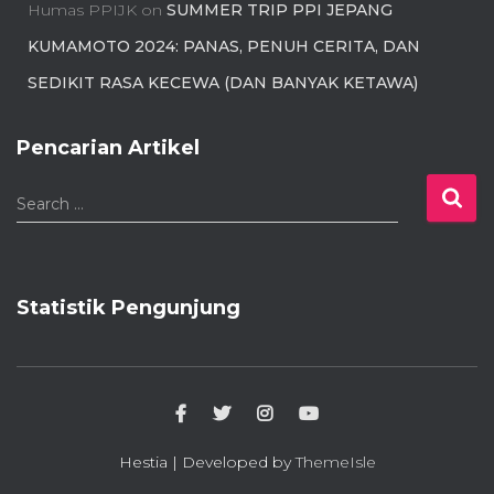
Humas PPIJK
on
SUMMER TRIP PPI JEPANG
KUMAMOTO 2024: PANAS, PENUH CERITA, DAN
SEDIKIT RASA KECEWA (DAN BANYAK KETAWA)
Pencarian Artikel
S
Search …
e
a
r
c
Statistik Pengunjung
h
f
o
r
:
Hestia | Developed by
ThemeIsle