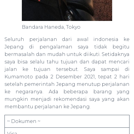
Bandara Haneda, Tokyo
Seluruh perjalanan dari awal indonesia ke
Jepang di pengalaman saya tidak begitu
bermasalah dan mudah untuk diikuti. Setidaknya
saya bisa selalu tahu tujuan dan dapat mencari
jalan ke tujuan tersebut. Saya sampai di
Kumamoto pada 2 Desember 2021, tepat 2 hari
setelah pemerintah Jepang menutup perjalanan
ke negaranya. Ada beberapa barang yang
mungkin menjadi rekomendasi saya yang akan
membantu perjalanan ke Jepang.
~ Dokumen ~
Visa