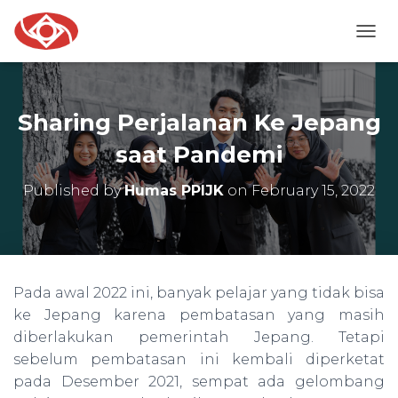
T
O
G
G
L
Sharing Perjalanan Ke Jepang
E
N
saat Pandemi
A
V
Published by
Humas PPIJK
on
February 15, 2022
I
G
A
T
I
O
Pada awal 2022 ini, banyak pelajar yang tidak bisa
N
ke Jepang karena pembatasan yang masih
diberlakukan pemerintah Jepang. Tetapi
sebelum pembatasan ini kembali diperketat
pada Desember 2021, sempat ada gelombang