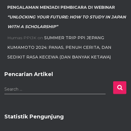
PENGALAMAN MENJADI PEMBICARA DI WEBINAR
“UNLOCKING YOUR FUTURE: HOW TO STUDY IN JAPAN
WITH A SCHOLARSHIP”
Humas PPIJK
on
SUMMER TRIP PPI JEPANG
KUMAMOTO 2024: PANAS, PENUH CERITA, DAN
SEDIKIT RASA KECEWA (DAN BANYAK KETAWA)
Pencarian Artikel
S
Search …
e
a
r
c
Statistik Pengunjung
h
f