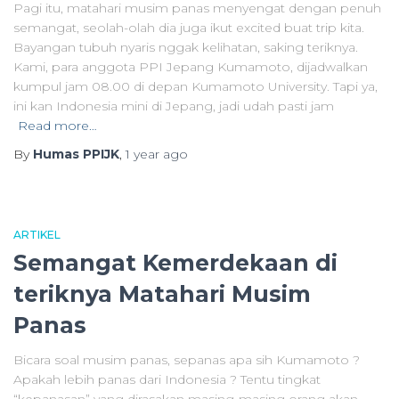
Pagi itu, matahari musim panas menyengat dengan penuh
semangat, seolah-olah dia juga ikut excited buat trip kita.
Bayangan tubuh nyaris nggak kelihatan, saking teriknya.
Kami, para anggota PPI Jepang Kumamoto, dijadwalkan
kumpul jam 08.00 di depan Kumamoto University. Tapi ya,
ini kan Indonesia mini di Jepang, jadi udah pasti jam
Read more…
By
Humas PPIJK
,
1 year
ago
ARTIKEL
Semangat Kemerdekaan di
teriknya Matahari Musim
Panas
Bicara soal musim panas, sepanas apa sih Kumamoto ?
Apakah lebih panas dari Indonesia ? Tentu tingkat