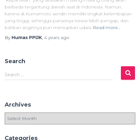
“kepanasan” yang dirasakan masing-masing orang akan
berbeda tergantung daerah asal di Indonesia. Namun,
karena di Kumamoto sendiri memiliki tingkat kelembapan
yang tinggi, sehingga panasnya terasa lebih pengap, dan
bahkan anginnya pun meniupkan udara
Read more…
By
Humas PPIJK
,
4 years
ago
Search
S
Search …
e
a
r
c
Archives
h
f
A
o
r
r
c
:
h
Categories