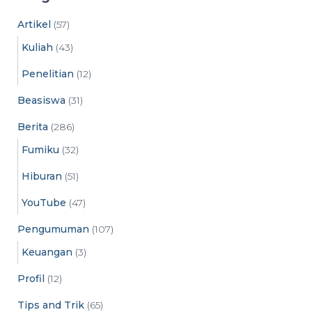
i
v
Artikel
(57)
e
Kuliah
(43)
s
Penelitian
(12)
Beasiswa
(31)
Berita
(286)
Fumiku
(32)
Hiburan
(51)
YouTube
(47)
Pengumuman
(107)
Keuangan
(3)
Profil
(12)
Tips and Trik
(65)