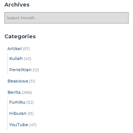
c
Archives
h
f
A
o
r
r
c
:
h
Categories
i
v
Artikel
(57)
e
Kuliah
(43)
s
Penelitian
(12)
Beasiswa
(31)
Berita
(286)
Fumiku
(32)
Hiburan
(51)
YouTube
(47)