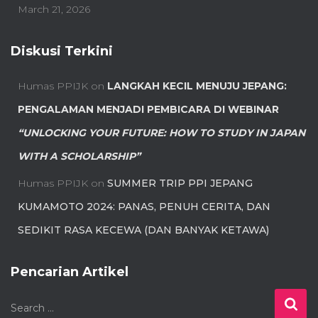
March 21, 2026
Diskusi Terkini
Humas PPIJK
on
LANGKAH KECIL MENUJU JEPANG:
PENGALAMAN MENJADI PEMBICARA DI WEBINAR
“UNLOCKING YOUR FUTURE: HOW TO STUDY IN JAPAN
WITH A SCHOLARSHIP”
Humas PPIJK
on
SUMMER TRIP PPI JEPANG
KUMAMOTO 2024: PANAS, PENUH CERITA, DAN
SEDIKIT RASA KECEWA (DAN BANYAK KETAWA)
Pencarian Artikel
S
Search …