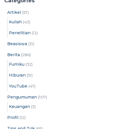
Categories
i
v
Artikel
(57)
e
Kuliah
(43)
s
Penelitian
(12)
Beasiswa
(31)
Berita
(286)
Fumiku
(32)
Hiburan
(51)
YouTube
(47)
Pengumuman
(107)
Keuangan
(3)
Profil
(12)
Tips and Trik
(65)