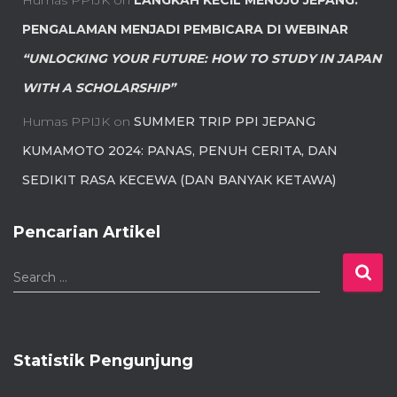
Humas PPIJK
on
LANGKAH KECIL MENUJU JEPANG:
PENGALAMAN MENJADI PEMBICARA DI WEBINAR
“UNLOCKING YOUR FUTURE: HOW TO STUDY IN JAPAN
WITH A SCHOLARSHIP”
Humas PPIJK
on
SUMMER TRIP PPI JEPANG
KUMAMOTO 2024: PANAS, PENUH CERITA, DAN
SEDIKIT RASA KECEWA (DAN BANYAK KETAWA)
Pencarian Artikel
S
Search …
e
a
r
c
Statistik Pengunjung
h
f