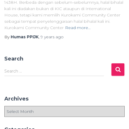
1438H. Berbeda dengan sebelum-sebelumnya, halal bihalal
kali ini diadakan bukan di KIC ataupun di International
House, tetapi kami memilih Kurokami Community Center
sebagai tempat penyelenggaraan halal bihalal kali ini.
Kurokami Community Center
Read more…
By
Humas PPIJK
,
9 years
ago
Search
S
Search …
e
a
r
c
Archives
h
f
A
o
r
r
c
:
h