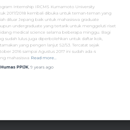
ogram Internship IRCMS Kumamoto University
tuk 2017/2018 kembali dibuka untuk teman-teman yang
liah diluar Jepang baik untuk mahasiswa graduate
upun undergraduate yang tertarik untuk menggeluti riset
bidang medical science selama beberapa minggu. Bagi
ng sudah lulus juga diperbolehkan untuk daftar kok,
utamakan yang pengen lanjut S2/S3. Tercatat sejak
tober 2016 sampai Agustus 2017 ini sudah ada 4
ang mahasiswa
Read more…
y
Humas PPIJK
,
9 years
ago