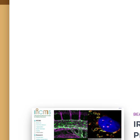
BE
I
P