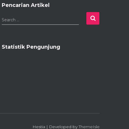
Pencarian Artikel
S
Search …
e
a
r
c
Statistik Pengunjung
h
f
o
r
:
Hestia | Developed by
ThemeIsle