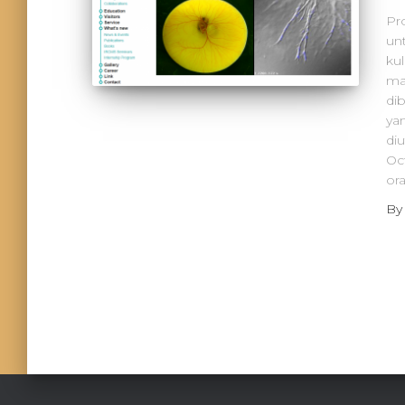
Pr
un
ku
ma
di
ya
di
Oc
or
B