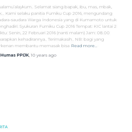
salamu’alaykum.. Selamat siang bapak, ibu, mas, mbak,
k… Kami selaku panitia Fumiku Cup 2016, mengundang
udara-saudara Warga Indonesia yang di Kumamoto untuk
nghadiri: Syukuran Fumiku Cup 2016 Tempat: KIC lantai 2
ktu: Senin, 22 Februari 2016 (nanti malam) Jam: 08.00
harapkan kehadirannya.. Terimakasih.. NB: bagi yang
rkenan membantu memasak bisa
Read more…
y
Humas PPIJK
,
10 years
ago
RITA