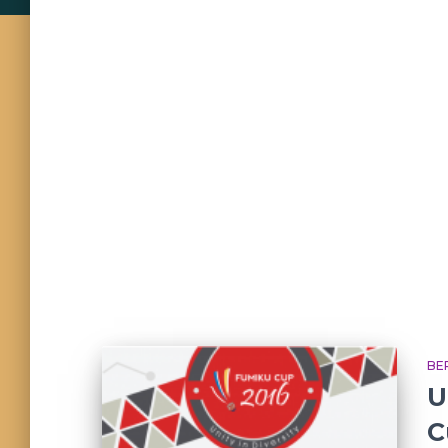
BE
U
C