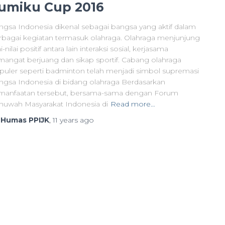
umiku Cup 2016
ngsa Indonesia dikenal sebagai bangsa yang aktif dalam
rbagai kegiatan termasuk olahraga. Olahraga menjunjung
ai-nilai positif antara lain interaksi sosial, kerjasama
mangat berjuang dan sikap sportif. Cabang olahraga
puler seperti badminton telah menjadi simbol supremasi
ngsa Indonesia di bidang olahraga Berdasarkan
manfaatan tersebut, bersama-sama dengan Forum
huwah Masyarakat Indonesia di
Read more…
y
Humas PPIJK
,
11 years
ago