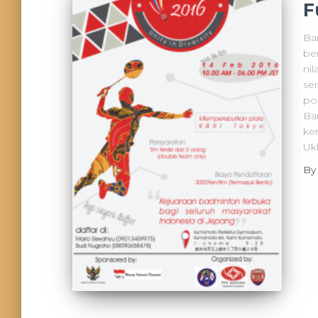
F
Ba
be
nil
se
po
Ba
ke
Uk
B