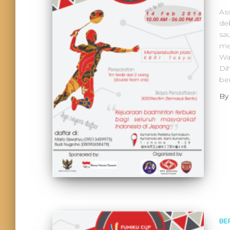
As
de
sa
me
Wa
Di
be
B
BE