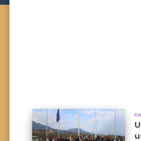
FU
U
u