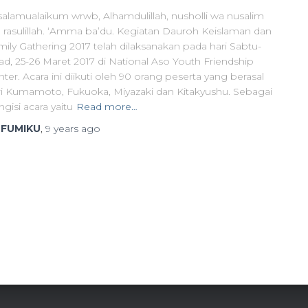
salamualaikum wrwb, Alhamdulillah, nusholli wa nusalim
la rasulillah. ‘Amma ba’du. Kegiatan Dauroh Keislaman dan
mily Gathering 2017 telah dilaksanakan pada hari Sabtu-
ad, 25-26 Maret 2017 di National Aso Youth Friendship
ter. Acara ini diikuti oleh 90 orang peserta yang berasal
ri Kumamoto, Fukuoka, Miyazaki dan Kitakyushu. Sebagai
gisi acara yaitu
Read more…
y
FUMIKU
,
9 years
ago