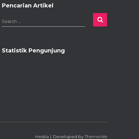
Pencarian Artikel
S
Search …
e
a
r
c
Statistik Pengunjung
h
f
o
r
:
Hestia | Developed by
ThemeIsle