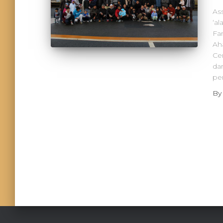
As
‘a
Fa
Ah
Cen
da
pen
B